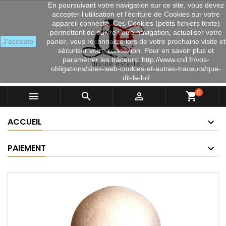
En poursuivant votre navigation sur ce site, vous devez
accepter l’utilisation et l'écriture de Cookies sur votre
appareil connecté. Ces Cookies (petits fichiers texte)
permettent de suivre votre navigation, actualiser votre
J'accepte
panier, vous reconnaitre lors de votre prochaine visite et
sécuriser votre connexion. Pour en savoir plus et
paramétrer les traceurs: http://www.cnil.fr/vos-
obligations/sites-web-cookies-et-autres-traceurs/que-
dit-la-loi/
0



shopping_cart
ACCUEIL
PAIEMENT