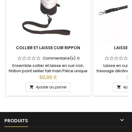
COLLIER ET LAISSE CUIR RIPPON
LAISSE E
Commentaire(s):
0
Ensemble collier et laisse en cuir noir,
Laisse en cuir
finition point sellier fait main Pièce unique
tressage décliné 
réalisé
Prix
Pri
50,00 €
25
Ajouter au panier
Ajou



PRODUITS