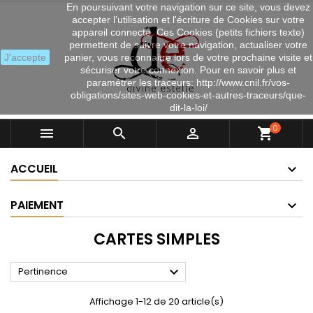
En poursuivant votre navigation sur ce site, vous devez
accepter l’utilisation et l'écriture de Cookies sur votre
appareil connecté. Ces Cookies (petits fichiers texte)
permettent de suivre votre navigation, actualiser votre
J'accepte
panier, vous reconnaitre lors de votre prochaine visite et
sécuriser votre connexion. Pour en savoir plus et
paramétrer les traceurs: http://www.cnil.fr/vos-
obligations/sites-web-cookies-et-autres-traceurs/que-
dit-la-loi/
0



shopping_cart
ACCUEIL
PAIEMENT
CARTES SIMPLES

Pertinence
Affichage 1-12 de 20 article(s)