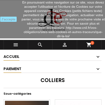
En poursuivant votre navigation sur ce site, vous devez
accepter l’utilisation et l'écriture de Cookies sur votre
appareil connecté. Ces Cookies (petits fichiers texte)
permettent de suivre votre navigation, actualiser votre
J'accepte
panier, vous reconnaitre lors de votre prochaine visite et
sécuriser votre connexion. Pour en savoir plus et
paramétrer les traceurs: http://www.cnil.fr/vos-
obligations/sites-web-cookies-et-autres-traceurs/que-
dit-la-loi/
0



shopping_cart
ACCUEIL
PAIEMENT
COLLIERS
Sous-catégories