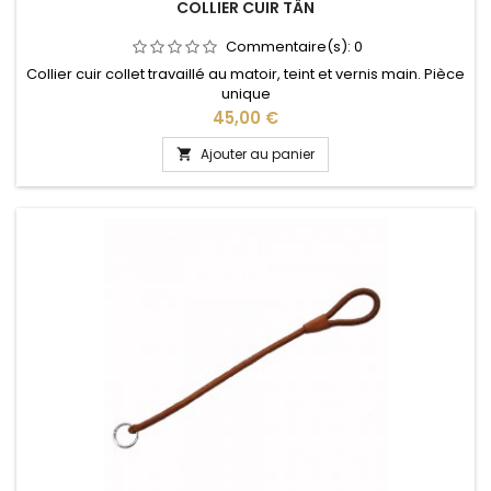
COLLIER CUIR TÂN
Commentaire(s):
0
Collier cuir collet travaillé au matoir, teint et vernis main. Pièce
unique
Prix
45,00 €
Ajouter au panier
