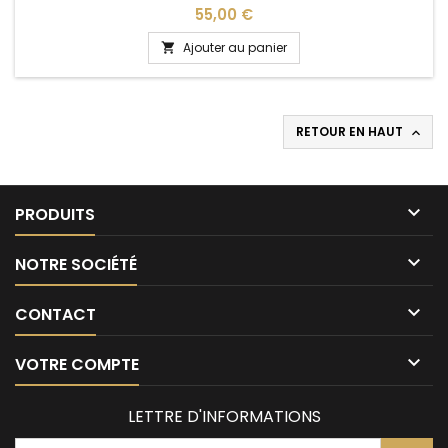
Prix
55,00 €
Ajouter au panier

RETOUR EN HAUT


PRODUITS

NOTRE SOCIÉTÉ

CONTACT

VOTRE COMPTE
LETTRE D'INFORMATIONS