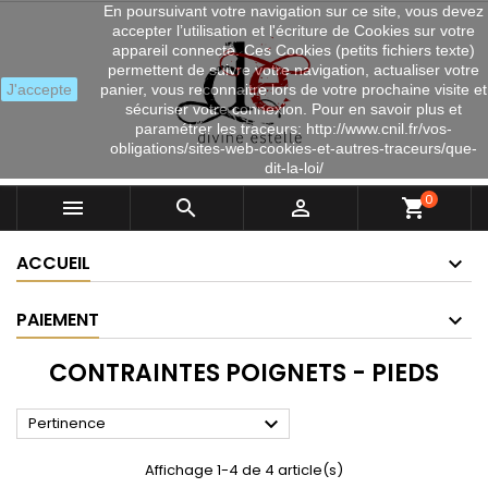
En poursuivant votre navigation sur ce site, vous devez
accepter l’utilisation et l'écriture de Cookies sur votre
appareil connecté. Ces Cookies (petits fichiers texte)
permettent de suivre votre navigation, actualiser votre
J'accepte
panier, vous reconnaitre lors de votre prochaine visite et
sécuriser votre connexion. Pour en savoir plus et
paramétrer les traceurs: http://www.cnil.fr/vos-
obligations/sites-web-cookies-et-autres-traceurs/que-
dit-la-loi/
0



shopping_cart
ACCUEIL
PAIEMENT
CONTRAINTES POIGNETS - PIEDS

Pertinence
Affichage 1-4 de 4 article(s)